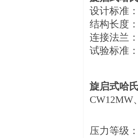
设计标准：GB
结构长度：AS
连接法兰：AS
试验标准：AH
旋启式哈
CW12MW
压力等级