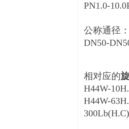
PN1.0-10.
公称通径
DN50-DN50
相对应的
H44W-10H
H44W-63H
300Lb(H.C