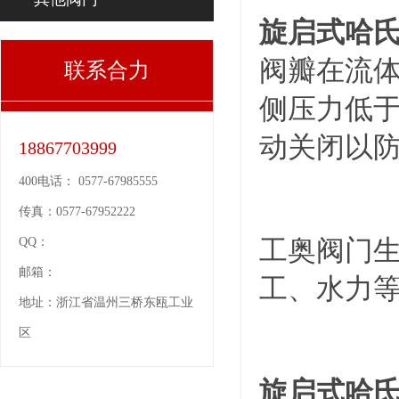
旋启式哈
阀瓣在流体
联系合力
侧压力低于
动关闭以
18867703999
400电话：
0577-67985555
传真：
0577-67952222
工奥阀门
QQ：
邮箱：
工、水力
地址：
浙江省温州三桥东瓯工业
区
旋启式哈